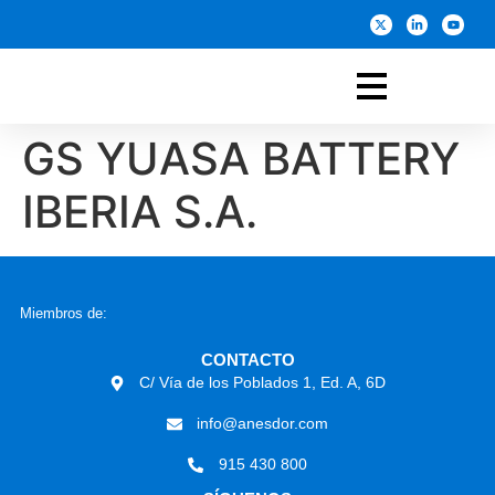
GS YUASA BATTERY
IBERIA S.A.
Miembros de:
CONTACTO
C/ Vía de los Poblados 1, Ed. A, 6D
info@anesdor.com
915 430 800