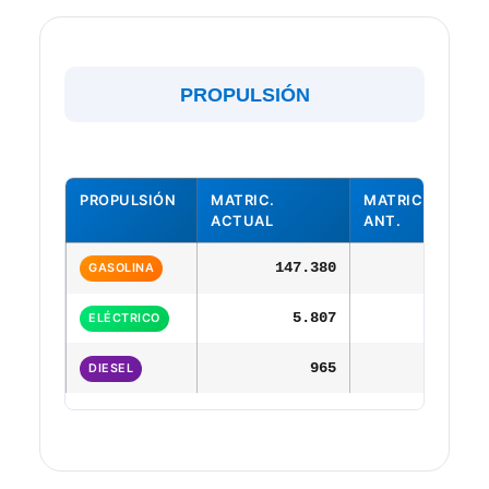
PROPULSIÓN
PROPULSIÓN
MATRIC.
MATRIC. AÑO
ACTUAL
ANT.
147.380
118.01
GASOLINA
5.807
5.40
ELÉCTRICO
965
63
DIESEL