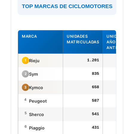
TOP MARCAS DE CICLOMOTORES
MARCA
UNIDADES
UNIDADES
MATRICULADAS
AÑO
ANTERIOR
1.201
97
Rieju
1
835
85
Sym
2
658
13
Kymco
3
4
587
64
Peugeot
5
541
45
Sherco
6
431
45
Piaggio