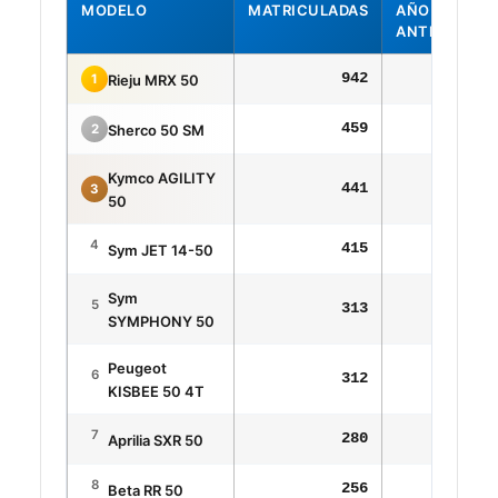
MODELO
MATRICULADAS
AÑO
ANTERIOR
942
16
1
Rieju MRX 50
459
38
2
Sherco 50 SM
Kymco AGILITY
441
8
3
50
4
415
41
Sym JET 14-50
Sym
5
313
33
SYMPHONY 50
Peugeot
6
312
35
KISBEE 50 4T
7
280
24
Aprilia SXR 50
8
256
21
Beta RR 50