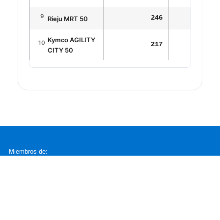
9
246
79
Rieju MRT 50
Kymco AGILITY
10
217
4
CITY 50
Miembros de:
CONTACTO
C/ Vía de los Poblados 1, Ed. A, 6D
info@anesdor.com
915 430 800