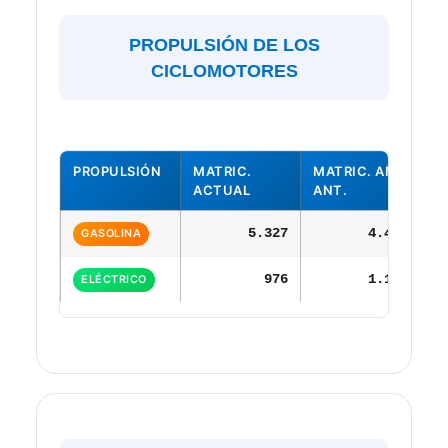
PROPULSIÓN DE LOS
CICLOMOTORES
PROPULSIÓN
MATRIC.
MATRIC. AÑO
V
ACTUAL
ANT.
5.327
4.411
GASOLINA
976
1.123
ELÉCTRICO