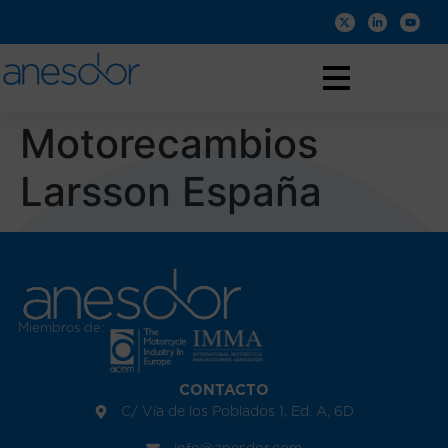
Motorecambios
Larsson España
Miembros de:
CONTACTO
C/ Vía de los Poblados 1, Ed. A, 6D