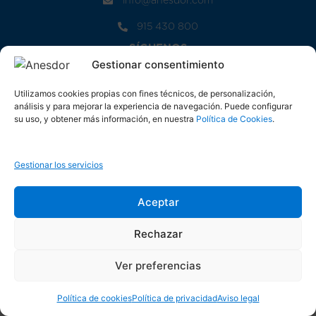
info@anesdor.com
915 430 800
SÍGUENOS
Gestionar consentimiento
Utilizamos cookies propias con fines técnicos, de personalización,
análisis y para mejorar la experiencia de navegación. Puede configurar
© 2026 Anesdor. Diseñado por Tracom Consulting
su uso, y obtener más información, en nuestra
Política de Cookies
.
POLÍTICA DE COOKIES
AVISO LEGAL
POLÍTICA DE PRIVACIDAD
Gestionar los servicios
Aceptar
Rechazar
Ver preferencias
Política de cookies
Política de privacidad
Aviso legal