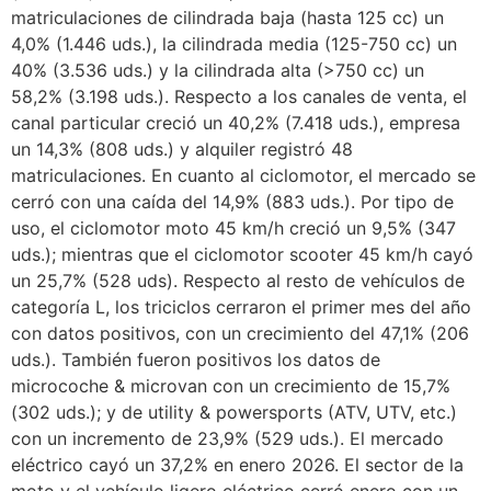
matriculaciones de cilindrada baja (hasta 125 cc) un
4,0% (1.446 uds.), la cilindrada media (125-750 cc) un
40% (3.536 uds.) y la cilindrada alta (>750 cc) un
58,2% (3.198 uds.). Respecto a los canales de venta, el
canal particular creció un 40,2% (7.418 uds.), empresa
un 14,3% (808 uds.) y alquiler registró 48
matriculaciones. En cuanto al ciclomotor, el mercado se
cerró con una caída del 14,9% (883 uds.). Por tipo de
uso, el ciclomotor moto 45 km/h creció un 9,5% (347
uds.); mientras que el ciclomotor scooter 45 km/h cayó
un 25,7% (528 uds). Respecto al resto de vehículos de
categoría L, los triciclos cerraron el primer mes del año
con datos positivos, con un crecimiento del 47,1% (206
uds.). También fueron positivos los datos de
microcoche & microvan con un crecimiento de 15,7%
(302 uds.); y de utility & powersports (ATV, UTV, etc.)
con un incremento de 23,9% (529 uds.). El mercado
eléctrico cayó un 37,2% en enero 2026. El sector de la
moto y el vehículo ligero eléctrico cerró enero con un