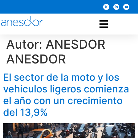
Autor:
ANESDOR
ANESDOR
El sector de la moto y los
vehículos ligeros comienza
el año con un crecimiento
del 13,9%