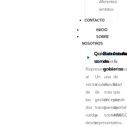
diferentes
ámbitos.
CONTACTO
INICIO
SOBRE
NOSOTROS
Quiénes
Estructur
Asoci
As
somos
de
Unidos
Te
gobierno
Representamos
por
inform
al
Un
una
de
sector
modelo
movilidad
lo
de
de
más
que
las
gestión
eficiente
puede
dos
transparente
y
aportar
ruedas
y
sostenible.
ANES
desde
representativo.