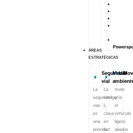
S
M
T
M
Microvan
U
Powerspo
ÁREAS
ESTRATÉGICAS
Seguridad
Medio
Mov
vial
ambient
La
La
La
moto
seguridad
categoría
y
vial,
L,
el
es
clave
vehículo
una
en
ligero,
prioridad
la
aliados