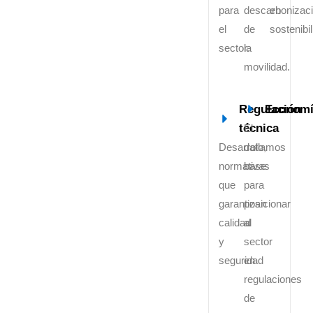
para
descarbonizac
en
el
de
sostenibil
sector.
la
movilidad.
Regulación
Economí
técnica
El
Desarrollamos
dato,
normativas
base
que
para
garantizan
posicionar
calidad
al
y
sector
seguridad
en
regulaciones
de