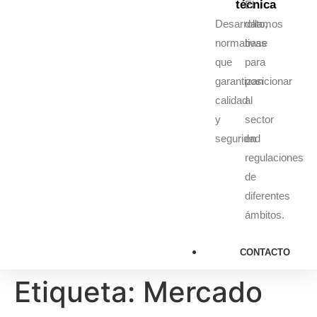
técnica
El
Desarrollamos
dato,
normativas
base
que
para
garantizan
posicionar
calidad
al
y
sector
seguridad
en
regulaciones
de
diferentes
ámbitos.
CONTACTO
Etiqueta:
Mercado