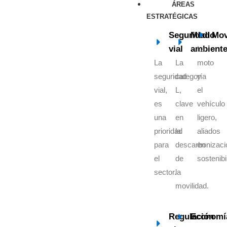
ÁREAS
ESTRATÉGICAS
Seguridad
Medio
Mov
vial
ambient
La
La
La
moto
seguridad
categoría
y
vial,
L,
el
es
clave
vehículo
una
en
ligero,
prioridad
la
aliados
para
descarbonizaci
en
el
de
sostenibi
sector.
la
movilidad.
Regulación
Economí