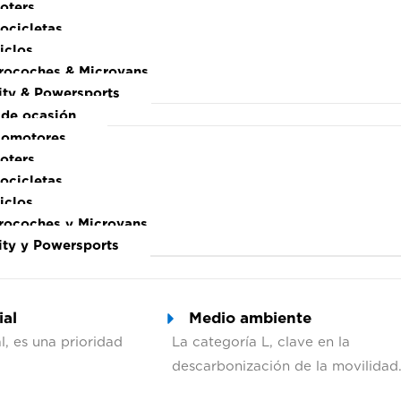
oters
ocicletas
iclos
rocoches & Microvans
ity & Powersports
 de ocasión
lomotores
oters
ocicletas
iclos
rocoches y Microvans
ity y Powersports
ial
Medio ambiente
l, es una prioridad
La categoría L, clave en la
descarbonización de la movilidad