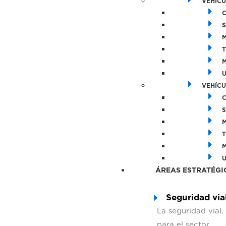
VEHÍCU
C
S
M
T
M
U
VEHÍCU
C
S
M
T
M
U
ÁREAS ESTRATÉGI
Seguridad via
La seguridad vial,
para el sector.