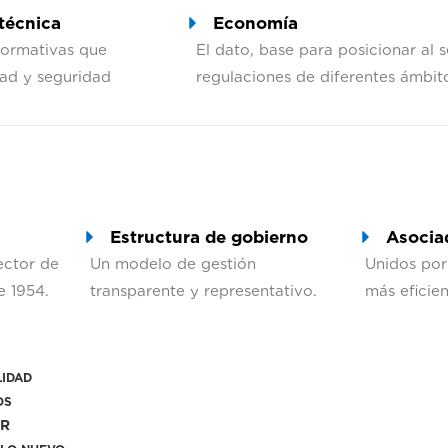
técnica
Economía
normativas que
El dato, base para posicionar al 
dad y seguridad
regulaciones de diferentes ámbit
s
Estructura de gobierno
Asocia
ector de
Un modelo de gestión
Unidos por
e 1954.
transparente y representativo.
más eficien
IDAD
OS
OR