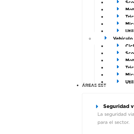
Sco
Mot
Tric
Mic
Util
Vehículo
Cic
Sco
Mot
Tric
Mic
Util
ÁREAS ESTRATÉGICAS
Seguridad v
La seguridad via
para el sector.