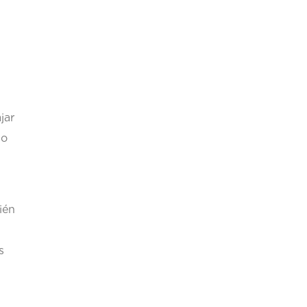
jar
jo
ién
s