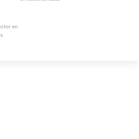
ector en
s.