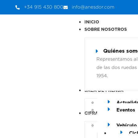
+34 915 430 800
info@anesdor.com
INICIO
SOBRE NOSOTROS
Quiénes som
Representamos al
de las dos ruedas
1954.
SALA DE PRENSA
Actualid
Eventos
CIFRAS DEL SECTOR
Vehículo
Cic