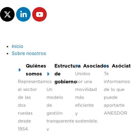
Inicio
Sobre nosotros
Quiénes
Estructura
Asociados
Asóciat
somos
de
Unidos
Te
gobierno
Representamos
por una
informamos
al sector
Un
movilidad
de lo que
de las
modelo
más
puede
dos
de
eficiente
aportarte
ruedas
gestión
y
ANESDOR
desde
transparente
sostenible.
1954.
y