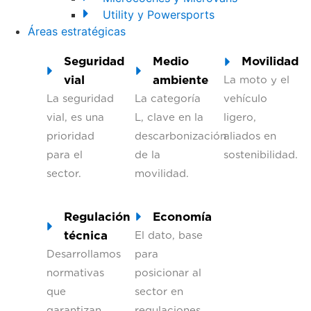
Utility y Powersports
Áreas estratégicas
Seguridad
Medio
Movilidad
vial
ambiente
La moto y el
La seguridad
La categoría
vehículo
vial, es una
L, clave en la
ligero,
prioridad
descarbonización
aliados en
para el
de la
sostenibilidad.
sector.
movilidad.
Regulación
Economía
técnica
El dato, base
Desarrollamos
para
normativas
posicionar al
que
sector en
garantizan
regulaciones