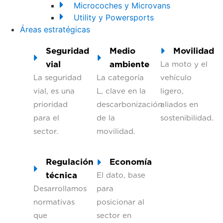
Microcoches y Microvans
Utility y Powersports
Áreas estratégicas
Seguridad
Medio
Movilidad
vial
ambiente
La moto y el
La seguridad
La categoría
vehículo
vial, es una
L, clave en la
ligero,
prioridad
descarbonización
aliados en
para el
de la
sostenibilidad.
sector.
movilidad.
Regulación
Economía
técnica
El dato, base
Desarrollamos
para
normativas
posicionar al
que
sector en