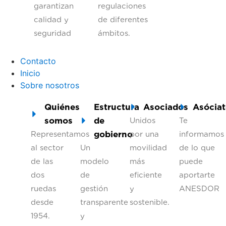
garantizan
regulaciones
calidad y
de diferentes
seguridad
ámbitos.
Contacto
Inicio
Sobre nosotros
Quiénes
Estructura
Asociados
Asóciat
somos
de
Unidos
Te
gobierno
Representamos
por una
informamos
al sector
Un
movilidad
de lo que
de las
modelo
más
puede
dos
de
eficiente
aportarte
ruedas
gestión
y
ANESDOR
desde
transparente
sostenible.
1954.
y