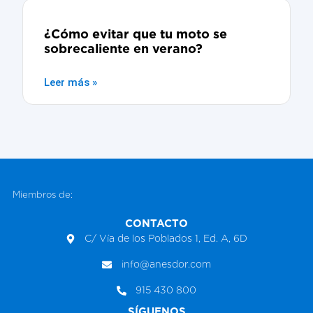
¿Cómo evitar que tu moto se
sobrecaliente en verano?
Leer más »
Miembros de:
CONTACTO
C/ Vía de los Poblados 1, Ed. A, 6D
info@anesdor.com
915 430 800
SÍGUENOS