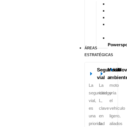
S
M
T
M
Microvan
U
Powerspo
ÁREAS
ESTRATÉGICAS
Seguridad
Medio
Mov
vial
ambient
La
La
La
moto
seguridad
categoría
y
vial,
L,
el
es
clave
vehículo
una
en
ligero,
prioridad
la
aliados