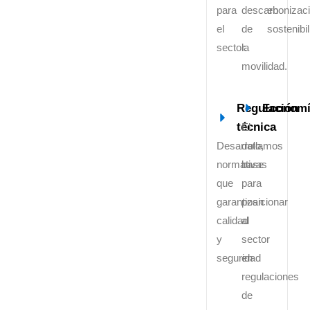
para
descarbonizac
en
el
de
sostenibil
sector.
la
movilidad.
Regulación
Economí
técnica
El
Desarrollamos
dato,
normativas
base
que
para
garantizan
posicionar
calidad
al
y
sector
seguridad
en
regulaciones
de