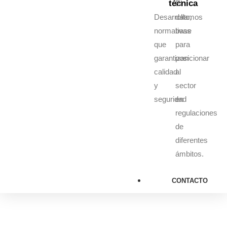
técnica
El
Desarrollamos
dato,
normativas
base
que
para
garantizan
posicionar
calidad
al
y
sector
seguridad
en
regulaciones
de
diferentes
ámbitos.
CONTACTO