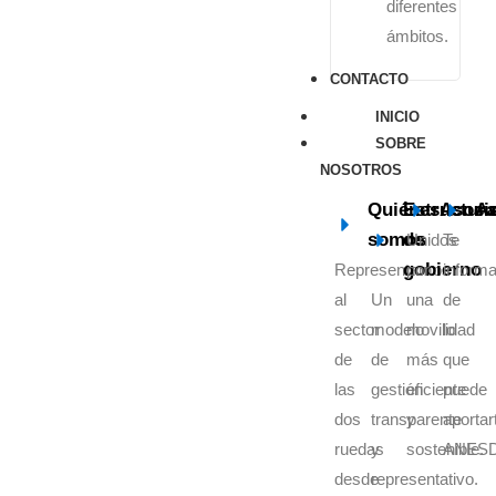
diferentes
ámbitos.
CONTACTO
INICIO
SOBRE
NOSOTROS
Quiénes
Estructur
Asoci
As
somos
de
Unidos
Te
gobierno
Representamos
por
inform
al
Un
una
de
sector
modelo
movilidad
lo
de
de
más
que
las
gestión
eficiente
puede
dos
transparente
y
aportar
ruedas
y
sostenible.
ANES
desde
representativo.