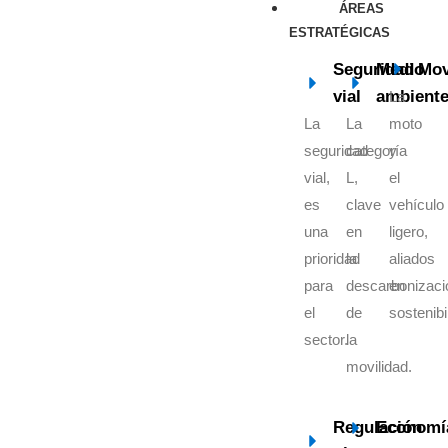
ÁREAS
ESTRATÉGICAS
Seguridad
Medio
Mov
vial
ambient
La
La
La
moto
seguridad
categoría
y
vial,
L,
el
es
clave
vehículo
una
en
ligero,
prioridad
la
aliados
para
descarbonizaci
en
el
de
sostenibi
sector.
la
movilidad.
Regulación
Economí