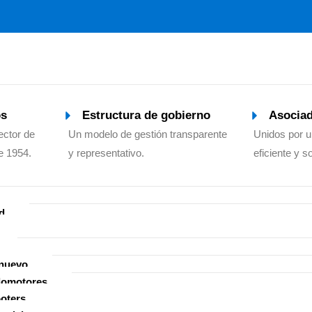
os
Estructura de gobierno
Asocia
ector de
Un modelo de gestión transparente
Unidos por 
e 1954.
y representativo.
eficiente y s
d
nuevo
lomotores
oters