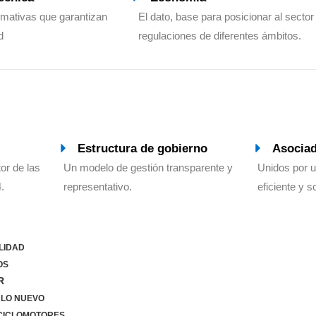
mativas que garantizan
El dato, base para posicionar al sector
d
regulaciones de diferentes ámbitos.
Estructura de gobierno
Asocia
or de las
Un modelo de gestión transparente y
Unidos por 
.
representativo.
eficiente y s
LIDAD
OS
R
LO NUEVO
ICLOMOTORES