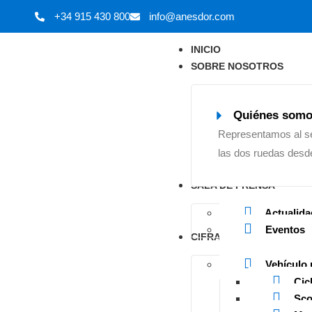
+34 915 430 800
info@anesdor.com
INICIO
SOBRE NOSOTROS
Quiénes som
Representamos al s
las dos ruedas desd
SALA DE PRENSA
Actualida
Eventos
CIFRAS DEL SECTOR
Vehículo 
Cic
Sco