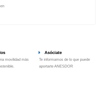
 en
dos
Asóciate
una movilidad más
Te informamos de lo que puede
ostenible.
aportarte ANESDOR