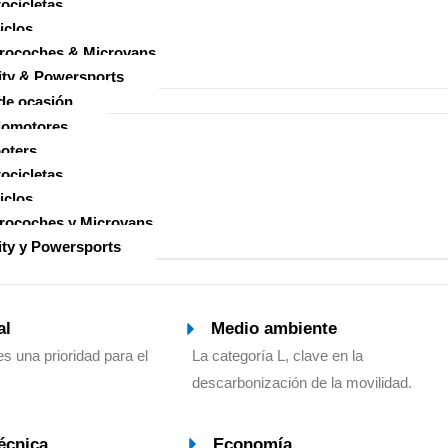
ocicletas
iclos
rocoches & Microvans
ity & Powersports
de ocasión
lomotores
oters
ocicletas
iclos
rocoches y Microvans
ity y Powersports
al
Medio ambiente
es una prioridad para el
La categoría L, clave en la
descarbonización de la movilidad.
écnica
Economía