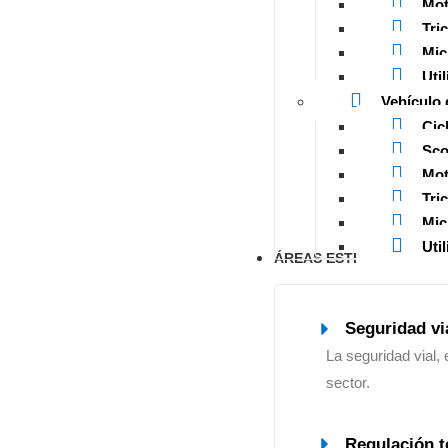
Mot
Tric
Mic
Util
Vehículo 
Cic
Sco
Mot
Tric
Mic
Util
ÁREAS ESTRATÉGICAS
Seguridad vi
La seguridad vial, 
sector.
Regulación t