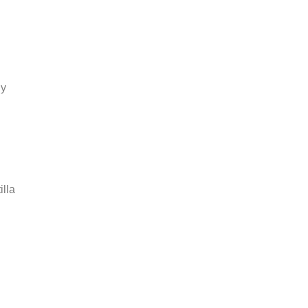
 y
illa