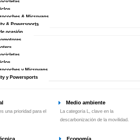
ocicletas
iclos
rocoches & Microvans
ity & Powersports
de ocasión
lomotores
oters
ocicletas
iclos
rocoches y Microvans
ity y Powersports
al
Medio ambiente
es una prioridad para el
La categoría L, clave en la
descarbonización de la movilidad.
écnica
Economía