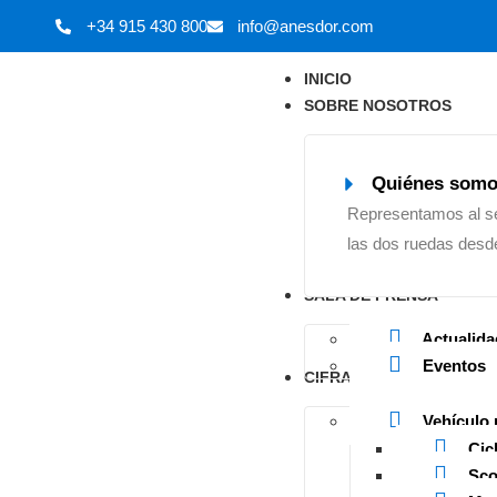
+34 915 430 800
info@anesdor.com
INICIO
SOBRE NOSOTROS
Quiénes som
Representamos al s
las dos ruedas desd
SALA DE PRENSA
Actualida
Eventos
CIFRAS DEL SECTOR
Vehículo 
Cic
Sco