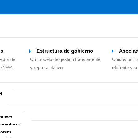
os
Estructura de gobierno
Asocia
ector de
Un modelo de gestión transparente
Unidos por 
e 1954.
y representativo.
eficiente y s
d
nuevo
lomotores
oters