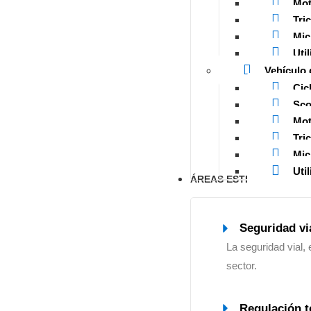
Mot
Tric
Mic
Util
Vehículo 
Cic
Sco
Mot
Tric
Mic
Util
ÁREAS ESTRATÉGICAS
Seguridad vi
La seguridad vial, 
sector.
Regulación t