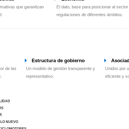
mativas que garantizan
El dato, base para posicionar al sector
d
regulaciones de diferentes ámbitos.
Estructura de gobierno
Asocia
or de las
Un modelo de gestión transparente y
Unidos por 
.
representativo.
eficiente y s
LIDAD
OS
R
LO NUEVO
ICLOMOTORES