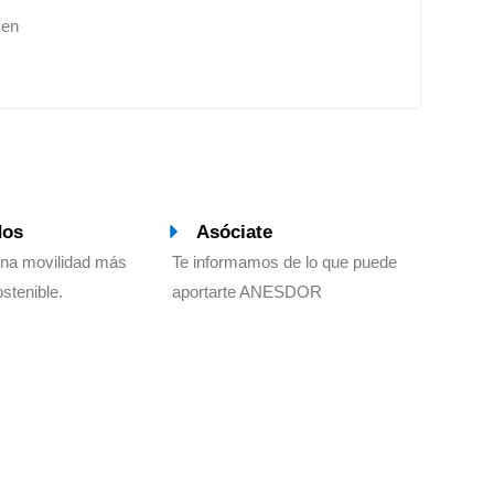
 en
dos
Asóciate
una movilidad más
Te informamos de lo que puede
ostenible.
aportarte ANESDOR