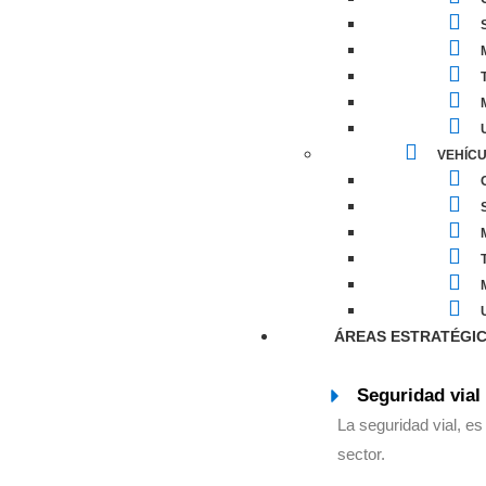
M
T
M
U
VEHÍCU
C
M
T
M
U
ÁREAS ESTRATÉGI
Seguridad vial
La seguridad vial, es
sector.