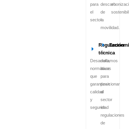
para
descarbonizac
en
el
de
sostenibil
sector.
la
movilidad.
Regulación
Economí
técnica
El
Desarrollamos
dato,
normativas
base
que
para
garantizan
posicionar
calidad
al
y
sector
seguridad
en
regulaciones
de