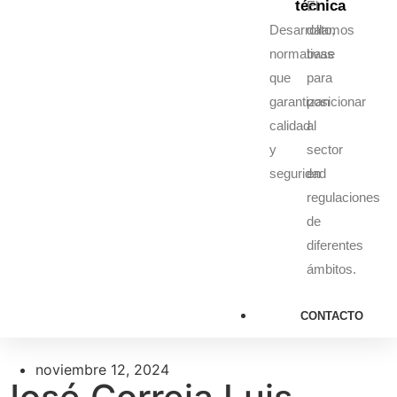
técnica
El
Desarrollamos
dato,
normativas
base
que
para
garantizan
posicionar
calidad
al
y
sector
seguridad
en
regulaciones
de
diferentes
ámbitos.
CONTACTO
noviembre 12, 2024