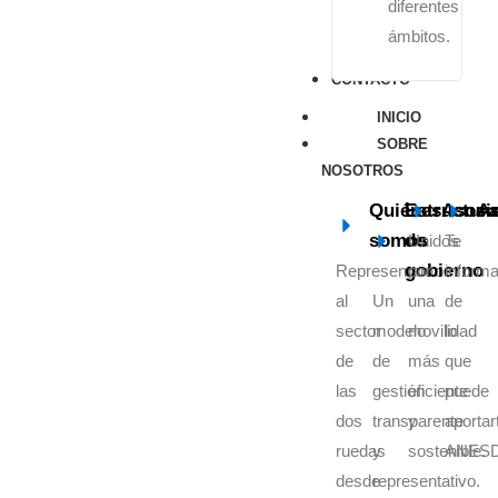
diferentes
ámbitos.
CONTACTO
INICIO
SOBRE
NOSOTROS
Quiénes
Estructur
Asoci
As
somos
de
Unidos
Te
gobierno
Representamos
por
inform
al
Un
una
de
sector
modelo
movilidad
lo
de
de
más
que
las
gestión
eficiente
puede
dos
transparente
y
aportar
ruedas
y
sostenible.
ANES
desde
representativo.