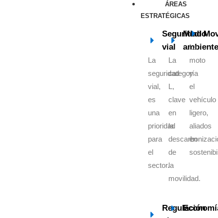
ÁREAS
ESTRATÉGICAS
Seguridad
Medio
Mov
vial
ambient
La
La
La
moto
seguridad
categoría
y
vial,
L,
el
es
clave
vehículo
una
en
ligero,
prioridad
la
aliados
para
descarbonizaci
en
el
de
sostenibi
sector.
la
movilidad.
Regulación
Economí