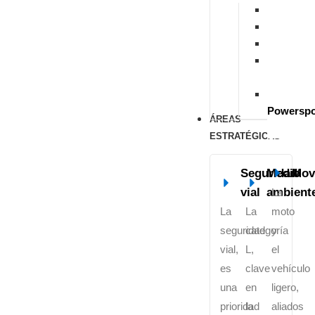
S
M
T
M
Microvan
U
Powerspo
ÁREAS
ESTRATÉGICAS
Seguridad
Medio
Mov
vial
ambient
La
La
La
moto
seguridad
categoría
y
vial,
L,
el
es
clave
vehículo
una
en
ligero,
prioridad
la
aliados